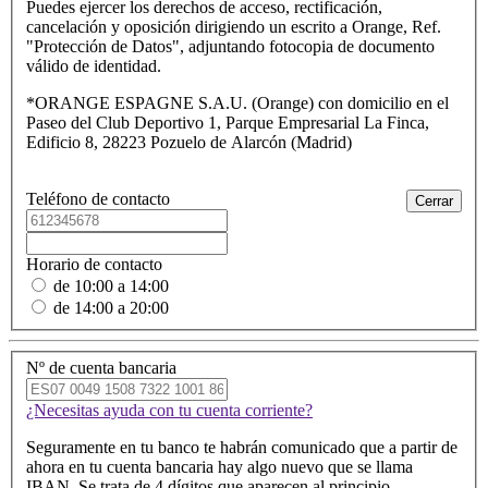
Puedes ejercer los derechos de acceso, rectificación,
cancelación y oposición dirigiendo un escrito a Orange, Ref.
"Protección de Datos", adjuntando fotocopia de documento
válido de identidad.
*ORANGE ESPAGNE S.A.U. (Orange) con domicilio en el
Paseo del Club Deportivo 1, Parque Empresarial La Finca,
Edificio 8, 28223 Pozuelo de Alarcón (Madrid)
Teléfono de contacto
Cerrar
Teléfono
de
Teléfono
contacto
de
Horario de contacto
1
contacto
de 10:00 a 14:00
2
de 14:00 a 20:00
Nº de cuenta bancaria
¿Necesitas ayuda con tu cuenta corriente?
Seguramente en tu banco te habrán comunicado que a partir de
ahora en tu cuenta bancaria hay algo nuevo que se llama
IBAN. Se trata de 4 dígitos que aparecen al principio.