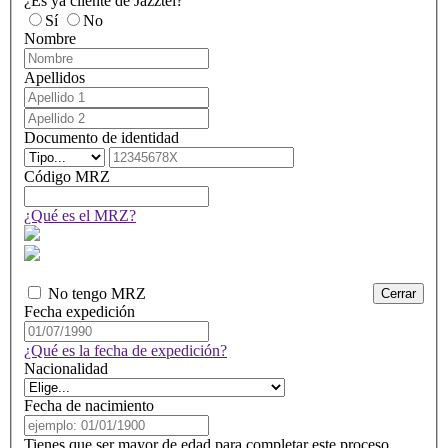
¿Es ya cliente de Jazztel?
Sí
No
Nombre
Apellidos
Apellido
1
Apellido
2
Documento de identidad
Tipo
Número
de
de
Código MRZ
documento
documento
de
¿Qué es el MRZ?
identidad
No tengo MRZ
Cerrar
Fecha expedición
¿Qué es la fecha de expedición?
Nacionalidad
Fecha de nacimiento
Tienes que ser mayor de edad para completar este proceso