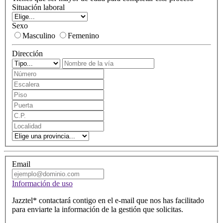
Situación laboral
Sexo
Masculino
Femenino
Dirección
Nombre
de
Número
la
Escalera
vía
Piso
Puerta
Código
postal
Localidad
Provincia
Email
Información de uso
Jazztel* contactará contigo en el e-mail que nos has facilitado
para enviarte la información de la gestión que solicitas.