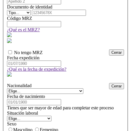
Apellido
2
Documento de identidad
Tipo
Número
de
de
Código MRZ
documento
documento
de
¿Qué es el MRZ?
identidad
No tengo MRZ
Cerrar
Fecha expedición
¿Qué es la fecha de expedición?
Nacionalidad
Cerrar
Fecha de nacimiento
Tienes que ser mayor de edad para completar este proceso
Situación laboral
Sexo
Masculino
Femenino